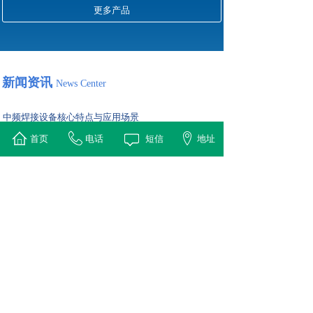
更多产品
新闻资讯
News Center
中频焊接设备核心特点与应用场景
2026-01-04
首页
电话
短信
地址
中频焊接设备是一种利用中频（通常1-10 kHz）感应加热原
理对金属工件进行快速、高效焊接的专用设备。它通过
IGBT逆变技术产生中频电流，使感应线圈产生交变磁场，
从而在工件（如刀头与基体、铜管接头）接触面产生涡流并
迅速发热至钎料熔点，实现精确、牢固的焊接。
高频淬火自动化设备对比传统手动设备的核心构成及选
择
2026-01-04
高频淬火自动化设备是专门为大批量、高质量金属零件（如
轴类、齿轮、轴承等）表面硬化而设计的集成系统。它通过
将高频感应加热电源、机械传送装置、淬火介质循环、精确
温度控制及过程监控整合在一起，实现无人化、高一致性的
连续生产。