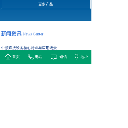
更多产品
新闻资讯
News Center
中频焊接设备核心特点与应用场景
2026-01-04
首页
电话
短信
地址
中频焊接设备是一种利用中频（通常1-10 kHz）感应加热原
理对金属工件进行快速、高效焊接的专用设备。它通过
IGBT逆变技术产生中频电流，使感应线圈产生交变磁场，
从而在工件（如刀头与基体、铜管接头）接触面产生涡流并
迅速发热至钎料熔点，实现精确、牢固的焊接。
高频淬火自动化设备对比传统手动设备的核心构成及选
择
2026-01-04
高频淬火自动化设备是专门为大批量、高质量金属零件（如
轴类、齿轮、轴承等）表面硬化而设计的集成系统。它通过
将高频感应加热电源、机械传送装置、淬火介质循环、精确
温度控制及过程监控整合在一起，实现无人化、高一致性的
连续生产。